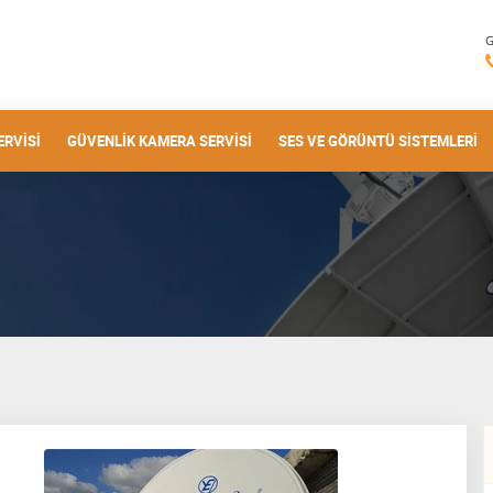
ERVISI
GÜVENLIK KAMERA SERVISI
SES VE GÖRÜNTÜ SISTEMLERI