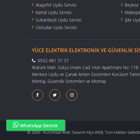
Ataşehir Uydu Servisi
Beykoz 
Kartal Uydu Servisi
Maltepe
Sultanbeyli Uydu Servisi
Şile Uyd
Üsküdar Uydu Servisi
YÜCE ELEKTRIK ELEKTRONIK VE GÜVENLIK SI
0552 481 37 37
Atatürk Mah. Sütçü İmam Cad. Hızır Apartmanı No: 11
Merkezi Uydu ve Çanak Anten Sistemleri Kurulum Tamiri v
Montaj, Güvenlik Sistemleri ve Montajı
WhatsApp Destek
© 2026 -
Kurumsal Web Tasarım
Alys WEB
. Tüm Hakları Saklıdır