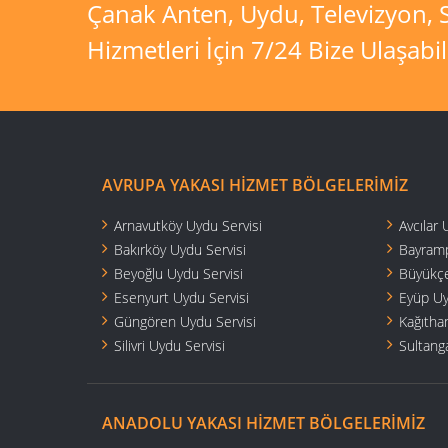
Çanak Anten, Uydu, Televizyon, S
Hizmetleri İçin 7/24 Bize Ulaşabili
AVRUPA YAKASI HIZMET BÖLGELERIMIZ
Arnavutköy Uydu Servisi
Avcılar 
Bakırköy Uydu Servisi
Bayramp
Beyoğlu Uydu Servisi
Büyükçe
Esenyurt Uydu Servisi
Eyüp Uy
Güngören Uydu Servisi
Kağıtha
Silivri Uydu Servisi
Sultang
ANADOLU YAKASI HIZMET BÖLGELERIMIZ