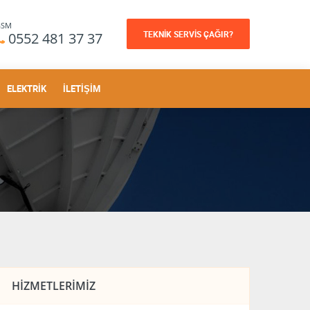
GSM
TEKNİK SERVİS ÇAĞIR?
0552 481 37 37
ELEKTRIK
İLETIŞIM
HIZMETLERIMIZ